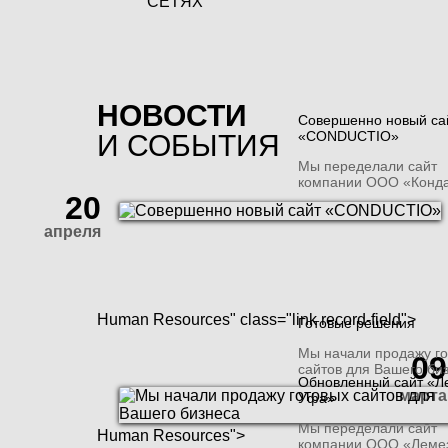
СЕТЯХ
НОВОСТИ
Совершенно новый са
«CONDUCTIO»
И СОБЫТИЯ
Мы переделали сайт
компании ООО «Конда
20
апреля
Human Resources
" class="link record-field">
Готовые решения
Мы начали продажу г
09
сайтов для Вашего би
Обновленный сайт «Л
марта
Уфа»
Мы переделали сайт
Human Resources
">
компании ООО «Лемез