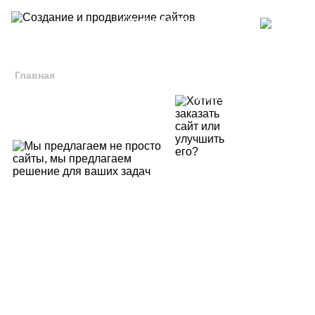
Создание и продвижение
Sky
сайтов
pestyshev_a
Магазин Виртуальных По
Главная
Заказать сайт
Хотите незамедлительно заказа
или улучшить его?