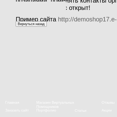
позициями, поменять контакты орг
ваш online бизнес открыт!
Пример сайта
http://demoshop17.e-s
Главная
Магазин Виртуальных
Отзывы
Помощников
Заказать сайт
Портфолио
Акции
Статьи