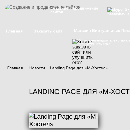
Создание и продвижение
Sky
сайтов
pestyshev_a
Магазин Виртуальных По
Главная
Заказать сайт
Хотите незамедлительно заказа
или улучшить его?
Главная
/
Новости
/
Landing Page для «М-Хостел»
LANDING PAGE ДЛЯ «М-ХОС