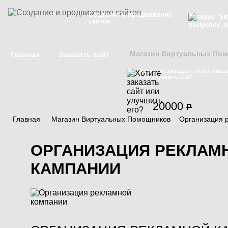
Создание и продвижение
Sky
сайтов
pestyshev_a
Магазин Виртуальных По
Главная
Заказать сайт
Хотите незамедлительно заказа
или улучшить его?
20000
P
Главная
/
Магазин Виртуальных Помощников
/
Организация 
ОРГАНИЗАЦИЯ РЕКЛАМ
КАМПАНИИ