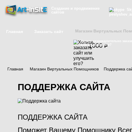
Создание и продвижение
Sky
сайтов
pestyshev_a
Магазин Виртуальных По
Главная
Заказать сайт
Хотите незамедлительно заказа
1000
или улучшить его?
P
Главная
/
Магазин Виртуальных Помощников
/
Поддержка са
ПОДДЕРЖКА САЙТА
ПОДДЕРЖКА САЙТА
Поможет Вашему Помощнику Всег