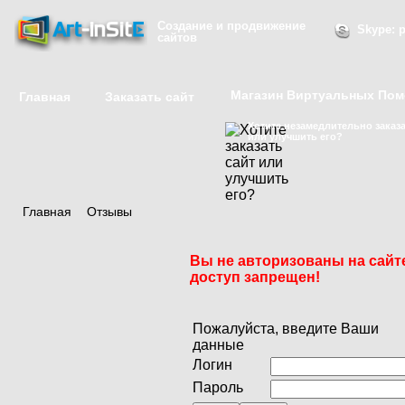
Создание и продвижение
Skype: p
сайтов
Магазин Виртуальных По
Главная
Заказать сайт
Хотите незамедлительно заказа
или улучшить его?
Главная
/
Отзывы
Вы не авторизованы на сайт
доступ запрещен!
Пожалуйста, введите Ваши
данные
Логин
Пароль