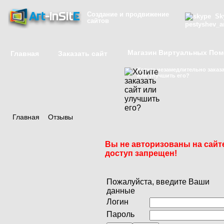
Создание и продвижение
Sky
сайтов
pestyshev_a
Магазин Виртуальных По
Главная
Заказать сайт
Хотите незамедлительно заказа
или улучшить его?
Главная
/
Отзывы
Вы не авторизованы на сайт
доступ запрещен!
Пожалуйста, введите Ваши
данные
Логин
Пароль