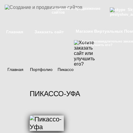
Создание и продвижение
Sky
сайтов
pestyshev_a
Магазин Виртуальных По
Главная
Заказать сайт
Хотите незамедлительно заказа
или улучшить его?
Главная
/
Портфолио
/
Пикассо
ПИКАССО-УФА